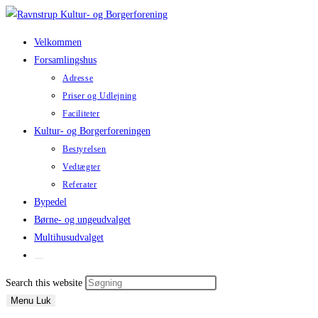
Skip
to
Velkommen
content
Forsamlingshus
Adresse
Priser og Udlejning
Faciliteter
Kultur- og Borgerforeningen
Bestyrelsen
Vedtægter
Referater
Bypedel
Børne- og ungeudvalget
Multihusudvalget
Toggle
website
Press
Search this website
search
Escape
Menu
Luk
to