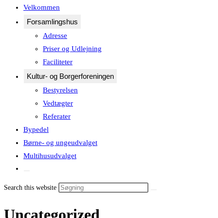
Velkommen
close
Forsamlingshus
the
Adresse
search
Priser og Udlejning
panel.
Faciliteter
Kultur- og Borgerforeningen
Bestyrelsen
Vedtægter
Referater
Bypedel
Børne- og ungeudvalget
Multihusudvalget
Toggle
website
Search this website
search
Uncategorized